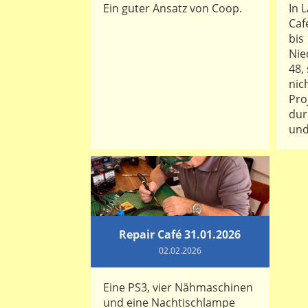
Ein guter Ansatz von Coop.
In 
Caf
bis
Nie
48,
nic
Pro
dur
und
Repair Café 31.01.2026
02.02.2026
Eine PS3, vier Nähmaschinen
und eine Nachtischlampe