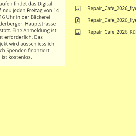
Laufen findet das Digital
Repair_Cafe_2026_fly
é neu jeden Freitag von 14
 16 Uhr in der Bäckerei
Repair_Cafe_2026_fly
derberger, Hauptstrasse
 statt. Eine Anmeldung ist
Repair_Cafe_2026_Rüc
ht erforderlich. Das
jekt wird ausschliesslich
ch Spenden finanziert
 ist kostenlos.